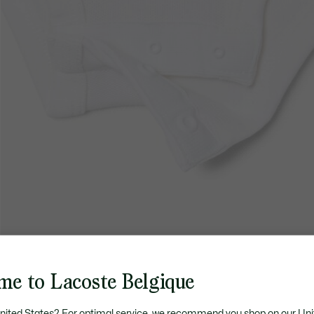
me to Lacoste Belgique
United States? For optimal service, we recommend you shop on our Uni