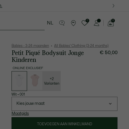
.
.
0
0
NL
See
my
ren - 8-16 jaar
Krokodillen kado's
shopping
bag
Babies - 3-24 maanden
All Babies' Clothing (3-24 months)
Petit Piqué Bodysuit Jonge
€ 50,00
Kinderen
ONLINE EXCLUSIEF
Lijst
met
variaties
+2
Varianten
Wit
•
001
Kies jouw maat
Maatgids
TOEVOEGEN AAN WINKELMAND