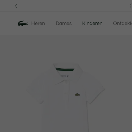
Informatiebanners
Heren
Dames
Kinderen
Ontdek
Productafbeeldingengalerij
Nieuw
Last Chance
Babies