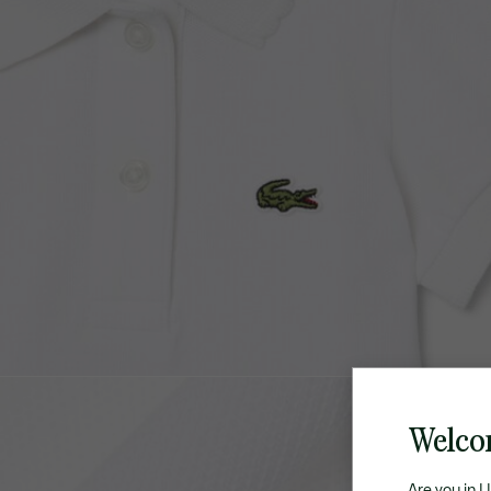
Welco
Are you in 