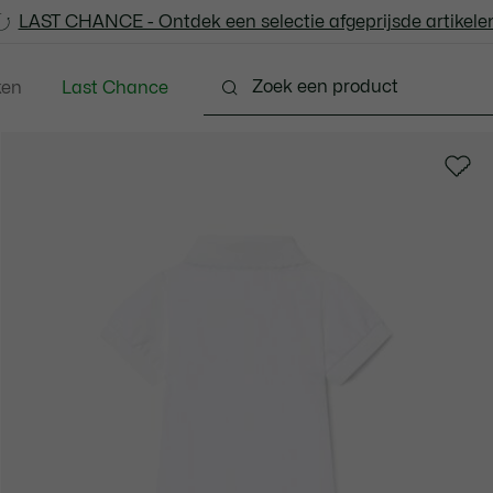
LAST CHANCE - Ontdek een selectie afgeprijsde artikelen
LAST CHANCE - Ontdek een selectie afgeprijsde artikelen
ken
Last Chance
 - 3-24 maanden
Kleine Kinderen - 2-7 jaar
Kinde