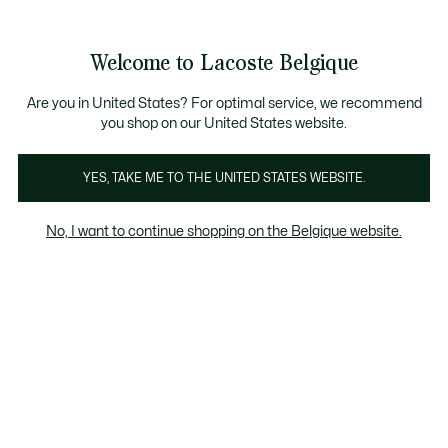
Informatiebanners
CHANCE - Ontdek een selectie afgeprijsde artikelen.
LAST CHANCE - Ontdek een selectie afgeprijsde a
Productafbeeldingengalerij
Welcome to Lacoste Belgique
See
0
0
my
NL
shopping
bag
Are you in United States? For optimal service, we recommend
you shop on our United States website.
YES, TAKE ME TO THE UNITED STATES WEBSITE.
No, I want to continue shopping on the Belgique website.