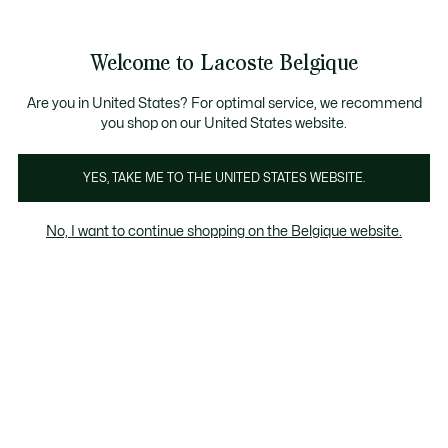
Informatiebanners
CHANCE - Ontdek een selectie afgeprijsde artikelen.
LAST CHANCE - Ontdek een selectie afgeprijsde a
Productafbeeldingengalerij
Welcome to Lacoste Belgique
See
0
0
my
NL
shopping
bag
Are you in United States? For optimal service, we recommend
you shop on our United States website.
YES, TAKE ME TO THE UNITED STATES WEBSITE.
No, I want to continue shopping on the Belgique website.