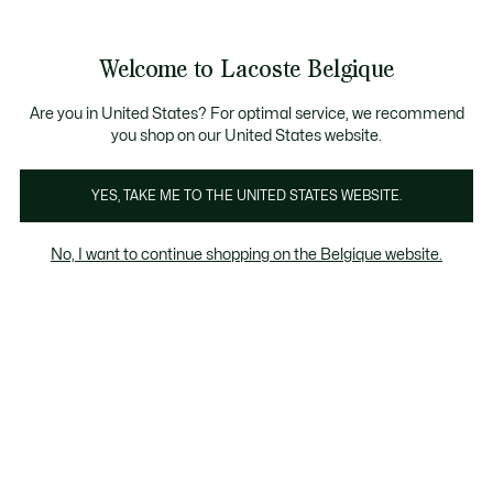
Informatiebanners
CHANCE - Ontdek een selectie afgeprijsde artikelen.
LAST CHANCE - Ontdek een selectie afgeprijsde a
Productafbeeldingengalerij
Welcome to Lacoste Belgique
See
0
0
my
NL
shopping
bag
Are you in United States? For optimal service, we recommend
you shop on our United States website.
YES, TAKE ME TO THE UNITED STATES WEBSITE.
No, I want to continue shopping on the Belgique website.