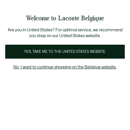
Informatiebanners
CHANCE - Ontdek een selectie afgeprijsde artikelen.
LAST CHANCE - Ontdek een selectie afgeprijsde a
Productafbeeldingengalerij
Welcome to Lacoste Belgique
See
0
0
my
NL
shopping
bag
Are you in United States? For optimal service, we recommend
you shop on our United States website.
YES, TAKE ME TO THE UNITED STATES WEBSITE.
No, I want to continue shopping on the Belgique website.