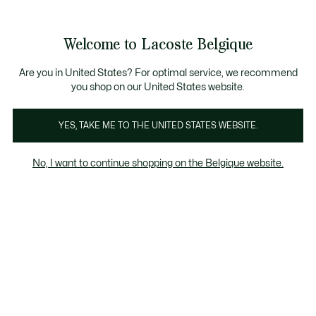
Informatiebanners
CHANCE - Ontdek een selectie afgeprijsde artikelen.
LAST CHANCE - Ontdek een selectie afgeprijsde a
Productafbeeldingengalerij
Welcome to Lacoste Belgique
See
0
0
my
NL
shopping
bag
Are you in United States? For optimal service, we recommend
you shop on our United States website.
YES, TAKE ME TO THE UNITED STATES WEBSITE.
No, I want to continue shopping on the Belgique website.