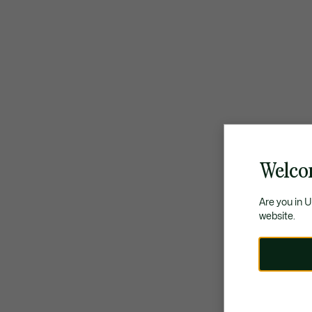
Welco
Are you in 
website.