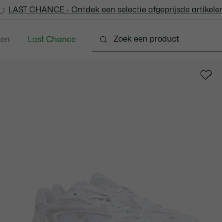
LAST CHANCE - Ontdek een selectie afgeprijsde artikelen
LAST CHANCE - Ontdek een selectie afgeprijsde artikelen
ken
Last Chance
 - 3-24 maanden
Kleine Kinderen - 2-7 jaar
Kinde