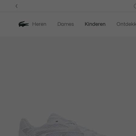
Informatiebanners
Heren
Dames
Kinderen
Ontdek
Productafbeeldingengalerij
Nieuw
Last Chance
Babies