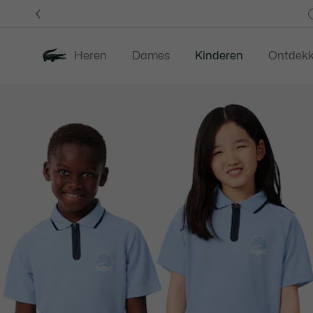
Informatiebanners
Heren
Dames
Kinderen
Ontdek
Productafbeeldingengalerij
Nieuw
Last Chance
Babies