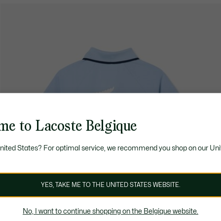
me to Lacoste Belgique
United States? For optimal service, we recommend you shop on our Uni
YES, TAKE ME TO THE UNITED STATES WEBSITE.
No, I want to continue shopping on the Belgique website.