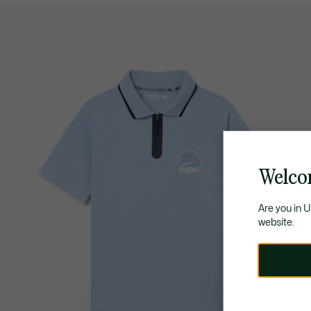
Welco
Are you in 
website.