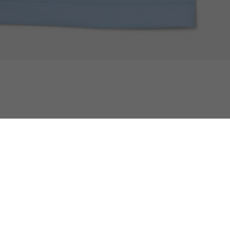
Mutua Madrid Open Editie Ballenjongenspol
Selected for you