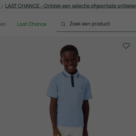
LAST CHANCE - Ontdek een selectie afgeprijsde artikelen
LAST CHANCE - Ontdek een selectie afgeprijsde artikelen
ken
Last Chance
 - 3-24 maanden
Kleine Kinderen - 2-7 jaar
Kinde