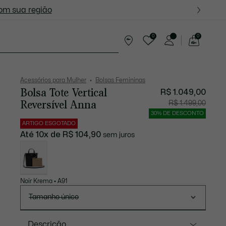
ite nas próximas oportunidades.
com sua região
0
0
See
my
tes
shopping
bag
Acessórios para Mulher
Bolsas Femininas
Bolsa Tote Vertical
R$ 1.049,00
Reversível Anna
Preço
Preço
R$ 1.499,00
após
original
desconto:
antes
30% DE DESCONTO
R$
do
1.049,00
descont
ARTIGO ESGOTADO
R$
1.499,00
Até 10x de R$ 104,90
sem juros
Lista
de
variações
Noir Krema • A91
Tamanho único
Descrição