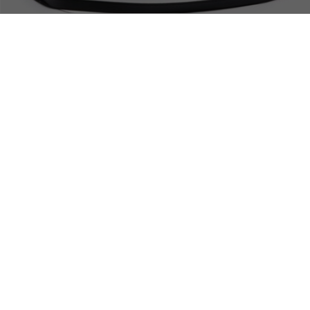
PAGAMENTO SEGURO
FRETE GRÁTIS
SOBRE A LACOSTE
LOJA
O Grupo Lacoste
Coleção Homens
Carreira
Coleção Mulheres
Proteção da marca
Coleção Infantil
Sustentabilidade
Loja de Polos
Loja de Calçados