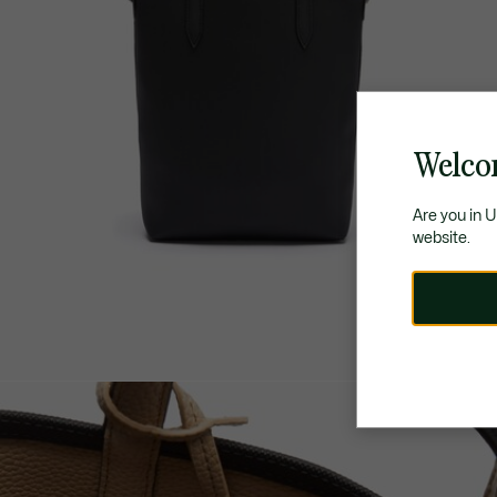
Welco
Are you in 
website.