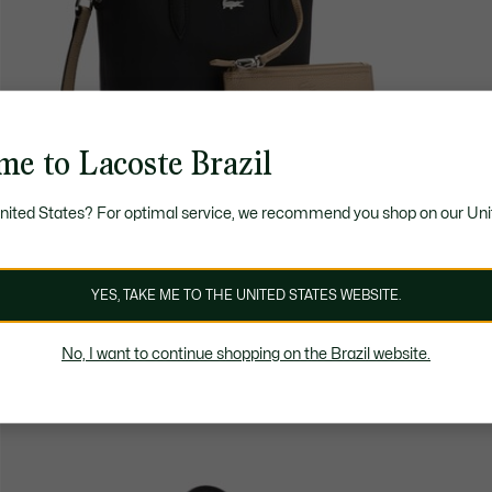
me to Lacoste Brazil
United States? For optimal service, we recommend you shop on our Uni
YES, TAKE ME TO THE UNITED STATES WEBSITE.
No, I want to continue shopping on the Brazil website.