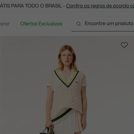
 todas as suas compras. Utilize o cupom enviado e aprove
ÁTIS PARA TODO O BRASIL -
Confira as regras de acordo 
lorar
Ofertas Exclusivas
ário
Calçados
Acessórios
Sport
Presen