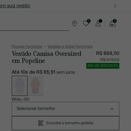
ite nas próximas oportunidades.
com sua região
0
0
See
my
tes
shopping
bag
Roupas Femininas
Vestidos e Saias Femininos
Vestido Camisa Oversized
R$ 659,00
em Popeline
Preço
Preço
R$ 949,00
após
original
desconto:
antes
30% DE DESCONTO
R$
do
659,00
descont
Até 10x de R$ 65,91
sem juros
R$
949,00
Lista
de
variações
White
•
001
Selecionar tamanho
Encontre o tamanho perfeito