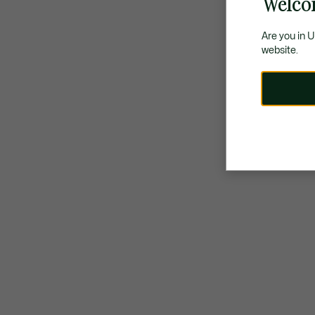
Welco
Are you in 
website.