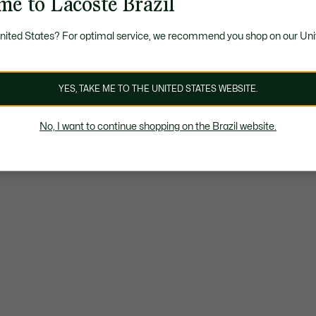
me to Lacoste Brazil
United States? For optimal service, we recommend you shop on our Uni
YES, TAKE ME TO THE UNITED STATES WEBSITE.
No, I want to continue shopping on the Brazil website.