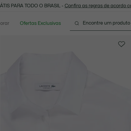
 todas as suas compras. Utilize o cupom enviado e aprove
ÁTIS PARA TODO O BRASIL -
Confira as regras de acordo 
lorar
Ofertas Exclusivas
ário
Calçados
Acessórios
Sport
Presen