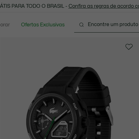
 todas as suas compras. Utilize o cupom enviado e aprove
ÁTIS PARA TODO O BRASIL -
Confira as regras de acordo 
lorar
Ofertas Exclusivas
Vestuário
Calçados
Acessórios
Sport
P