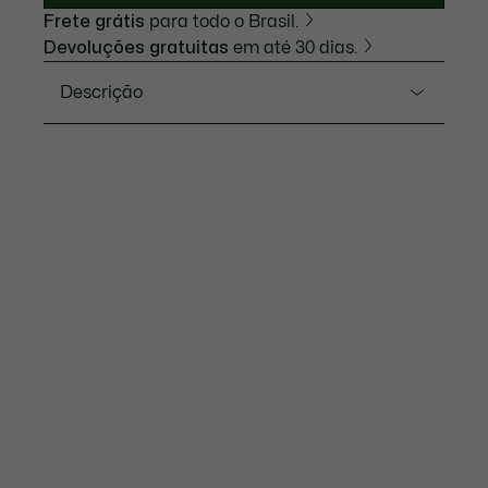
Frete grátis
para todo o Brasil.
Devoluções gratuitas
em até 30 dias.
Descrição
Referência 2011365
Uma versão feminina nova do LC33 co um design
marcante, colorido. Um marcador de tempo
multifuncional com movimentos analógicos e
digitais e uma dose saudável de estilo que se
destaca, que vai fazer com que você seja notada.
Resistência à água: 10 ATM / 100 metros
Movimento: analógico e digital
Diâmetro da caixa: 1,57” / 40 mm
Comprimento do bracelete: 7,01” / 178 mm
Garantia internacional de 2 anos
Download user manual