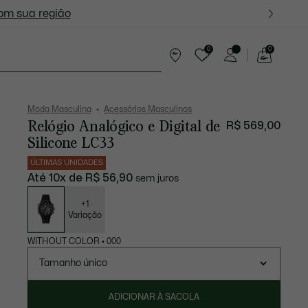
ite nas próximas oportunidades.
com sua região
0
0
See
my
resentes
shopping
bag
Moda Masculina
Acessórios Masculinos
Relógio Analógico e Digital de
R$ 569,00
Silicone LC33
ÚLTIMAS UNIDADES
Até 10x de R$ 56,90
sem juros
Lista
de
variações
+1
Variação
WITHOUT COLOR
•
000
Tamanho único
ADICIONAR À SACOLA