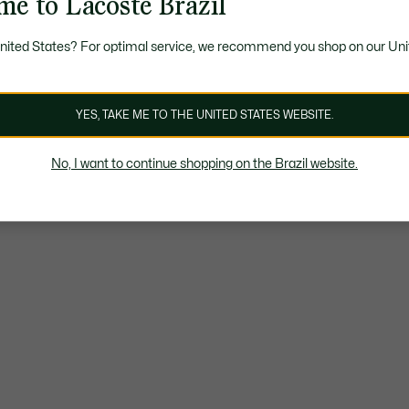
me to Lacoste Brazil
United States? For optimal service, we recommend you shop on our Uni
YES, TAKE ME TO THE UNITED STATES WEBSITE.
No, I want to continue shopping on the Brazil website.