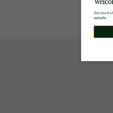
Welco
Are you in 
website.