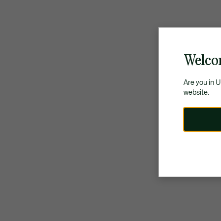
Welco
Are you in 
website.