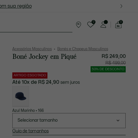
ite nas próximas oportunidades.
com sua região
0
0
See
my
resentes
shopping
bag
Acessórios Masculinos
Bonés e Chapeus Masculinos
Boné Jockey em Piqué
R$ 249,00
Preço
Preço
R$ 499,00
após
original
desconto:
antes
50% DE DESCONTO
R$
do
249,00
descont
ARTIGO ESGOTADO
R$
499,00
Até 10x de R$ 24,90
sem juros
Lista
de
variações
Azul Marinho • 166
Selecionar tamanho
Guia de tamanhos