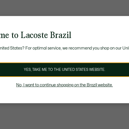
me to Lacoste Brazil
United States? For optimal service, we recommend you shop on our Uni
YES, TAKE ME TO THE UNITED STATES WEBSITE.
No, I want to continue shopping on the Brazil website.