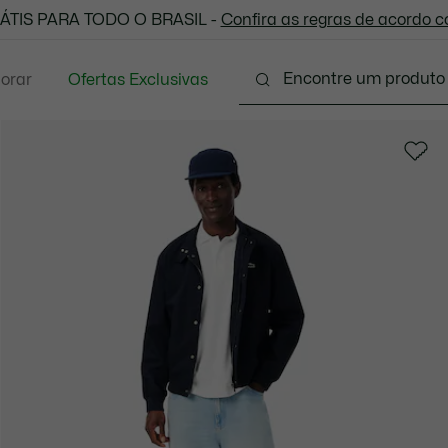
 todas as suas compras. Utilize o cupom enviado e aprove
ÁTIS PARA TODO O BRASIL -
Confira as regras de acordo 
lorar
Ofertas Exclusivas
Vestuário
Calçados
Acessórios
Sport
P