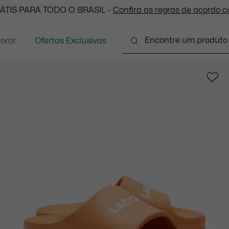
 todas as suas compras. Utilize o cupom enviado e aprove
ÁTIS PARA TODO O BRASIL -
Confira as regras de acordo 
lorar
Ofertas Exclusivas
Vestuário
Calçados
Acessórios
Sport
P