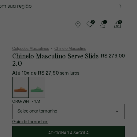
ite nas próximas oportunidades.
com sua região
0
0
See
my
resentes
shopping
bag
Calçados Masculinos
Chinelo Masculino
Chinelo Masculino Serve Slide
R$ 279,00
2.0
Até 10x de R$ 27,90
sem juros
Lista
de
variações
ORG/WHT
•
7A1
Selecionar tamanho
Guia de tamanhos
ADICIONAR À SACOLA