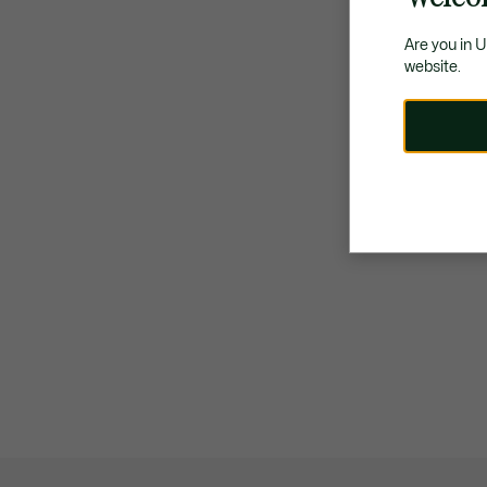
Are you in 
website.