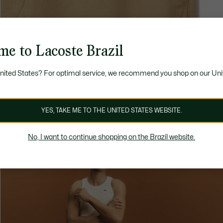
me to Lacoste Brazil
United States? For optimal service, we recommend you shop on our Uni
YES, TAKE ME TO THE UNITED STATES WEBSITE.
No, I want to continue shopping on the Brazil website.