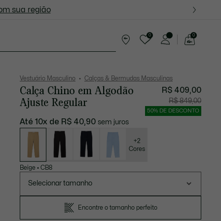
ite nas próximas oportunidades.
com sua região
0
0
See
my
resentes
shopping
bag
Vestuário Masculino
Calças & Bermudas Masculinas
Calça Chino em Algodão
R$ 409,00
Ajuste Regular
Preço
Preço
R$ 849,00
após
original
desconto:
antes
50% DE DESCONTO
R$
do
409,00
descont
Até 10x de R$ 40,90
sem juros
R$
849,00
Lista
de
variações
+2
Cores
Beige
•
CB8
Selecionar tamanho
Encontre o tamanho perfeito