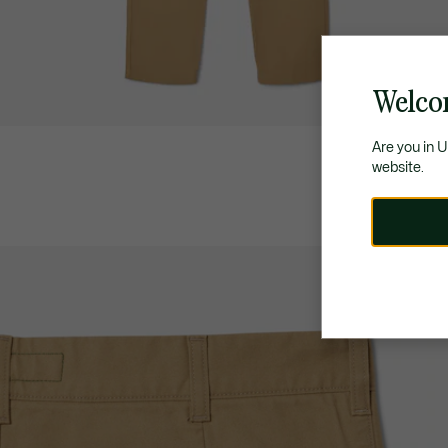
Welco
Are you in 
website.