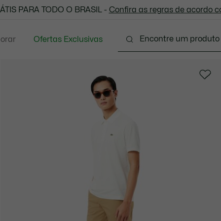
 todas as suas compras. Utilize o cupom enviado e aprove
ÁTIS PARA TODO O BRASIL -
Confira as regras de acordo 
lorar
Ofertas Exclusivas
Vestuário
Calçados
Acessórios
Sport
P