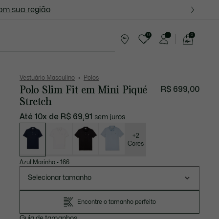
ite nas próximas oportunidades.
com sua região
0
0
See
my
resentes
shopping
bag
Vestuário Masculino
Polos
Polo Slim Fit em Mini Piqué
R$ 699,00
Stretch
Até 10x de R$ 69,91
sem juros
Lista
de
variações
+2
Cores
Azul Marinho
•
166
Selecionar tamanho
Encontre o tamanho perfeito
Guia de tamanhos