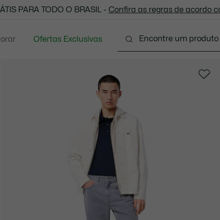
 todas as suas compras. Utilize o cupom enviado e aprove
ÁTIS PARA TODO O BRASIL -
Confira as regras de acordo 
lorar
Ofertas Exclusivas
Vestuário
Calçados
Acessórios
Sport
P