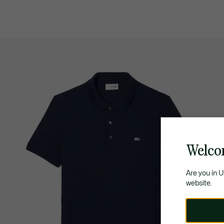
Welco
Are you in 
website.