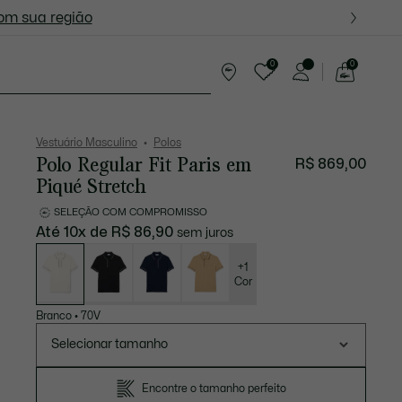
ite nas próximas oportunidades.
com sua região
0
0
See
my
resentes
shopping
bag
Vestuário Masculino
Polos
Polo Regular Fit Paris em
R$ 869,00
Piqué Stretch
SELEÇÃO COM COMPROMISSO
Até 10x de R$ 86,90
sem juros
Lista
de
variações
+1
Cor
Branco
•
70V
Selecionar tamanho
Encontre o tamanho perfeito