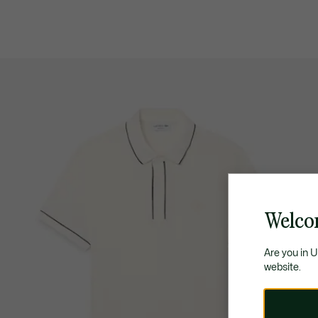
Welco
Are you in 
website.