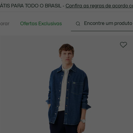
 todas as suas compras. Utilize o cupom enviado e aprove
ÁTIS PARA TODO O BRASIL -
Confira as regras de acordo 
lorar
Ofertas Exclusivas
Vestuário
Calçados
Acessórios
Sport
P