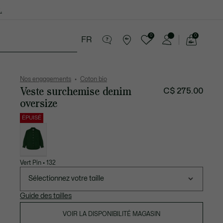
.
0
0
FR
Voir
mon
cessoires
Sport
Soldes
panier
Nos engagements
Coton bio
Veste surchemise denim
C$ 275.00
oversize
ÉPUISÉ
Liste
des
déclinaisons
Vert Pin • 132
Sélectionnez votre taille
Guide des tailles
VOIR LA DISPONIBILITÉ MAGASIN