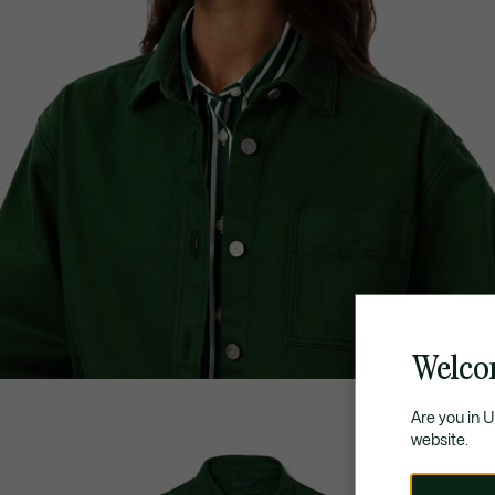
Welco
Are you in 
website.