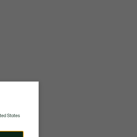
plaquées
Pas de nettoyage à sec
Broderie crocodile sur la poche poitrine
Crocodile brodé cousu au dos
Séchage pendu à l'ombre
ted States