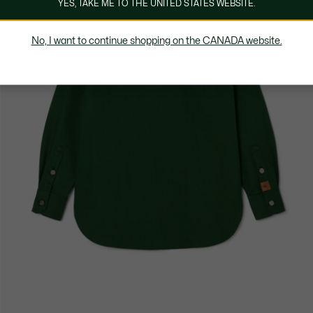
YES, TAKE ME TO THE UNITED STATES WEBSITE.
No, I want to continue shopping on the CANADA website.