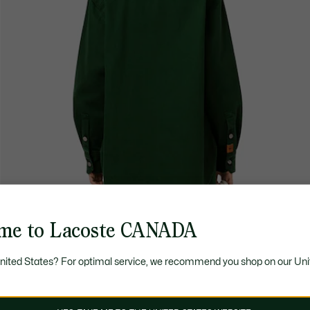
me to Lacoste CANADA
United States? For optimal service, we recommend you shop on our Uni