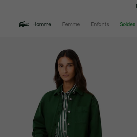
Bannières
d’information
Homme
Femme
Enfants
Soldes
Galerie
Nouveautés
Polos
Vêtem
d’images
produit