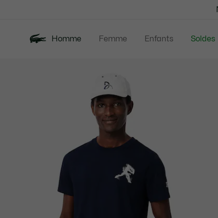
Bannières
d’information
Homme
Femme
Enfants
Soldes
Galerie
Nouveautés
Polos
Vêtem
d’images
produit