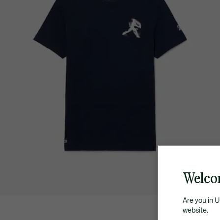
Welco
Are you in 
website.