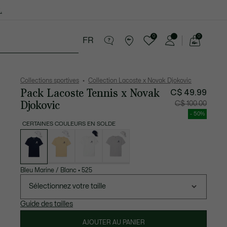
.
0
0
FR
Voir
mon
cessoires
Sport
Soldes
panier
Collections sportives
Collection Lacoste x Novak Djokovic
Pack Lacoste Tennis x Novak
C$ 49.99
Djokovic
Prix
Prix
C$ 100.00
après
original
réduction
avant
- 50%
:
réductio
C$
:
CERTAINES COULEURS EN SOLDE
49.99
C$
Liste
100.00
des
déclinaisons
Bleu Marine / Blanc
•
525
Sélectionnez votre taille
Guide des tailles
AJOUTER AU PANIER