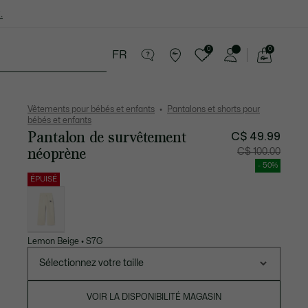
.
0
0
FR
Voir
mon
ance
Soldes
panier
Vêtements pour bébés et enfants
Pantalons et shorts pour
bébés et enfants
Pantalon de survêtement
C$ 49.99
néoprène
Prix
Prix
C$ 100.00
après
original
réduction
avant
- 50%
:
réductio
C$
:
ÉPUISÉ
49.99
C$
Liste
100.00
des
déclinaisons
Lemon Beige • S7G
Sélectionnez votre taille
VOIR LA DISPONIBILITÉ MAGASIN