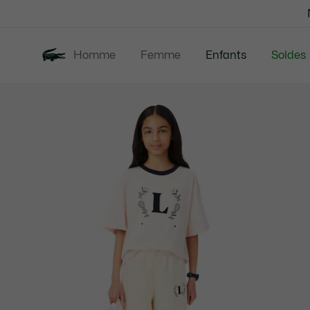
Bannières
d’information
Homme
Femme
Enfants
Soldes
Galerie
Nouveautés
B
d’images
produit