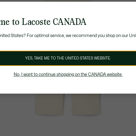
me to Lacoste CANADA
United States? For optimal service, we recommend you shop on our Uni
YES, TAKE ME TO THE UNITED STATES WEBSITE.
No, I want to continue shopping on the CANADA website.