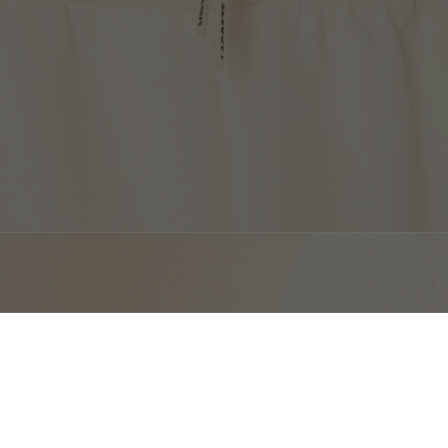
Pantalon de survêtement néoprène