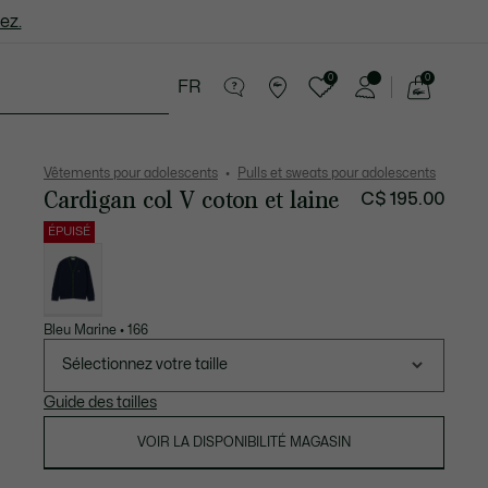
ez.
0
0
FR
Voir
mon
ance
Soldes
panier
Vêtements pour adolescents
Pulls et sweats pour adolescents
Cardigan col V coton et laine
C$ 195.00
ÉPUISÉ
Liste
des
déclinaisons
Bleu Marine • 166
Sélectionnez votre taille
Guide des tailles
VOIR LA DISPONIBILITÉ MAGASIN