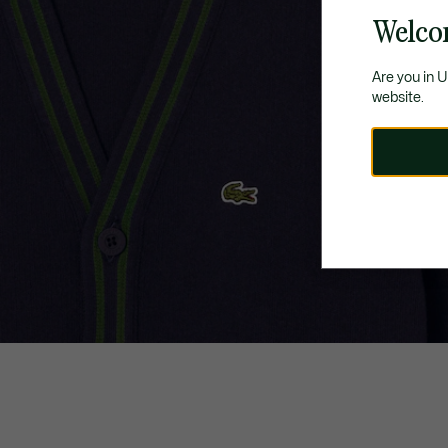
Welco
Are you in 
website.