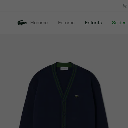
Bannières
d’information
Homme
Femme
Enfants
Soldes
Galerie
Nouveautés
B
d’images
produit