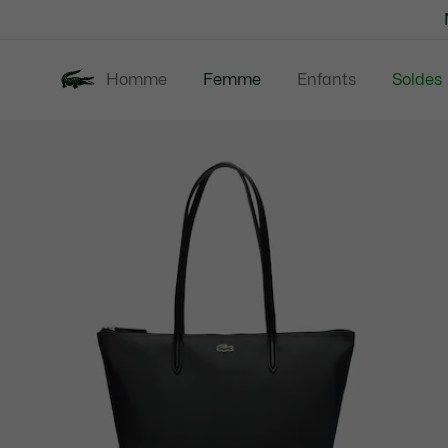
Bannières
d’information
Homme
Femme
Enfants
Soldes
Galerie
Nouveautés
Vêtements
d’images
produit