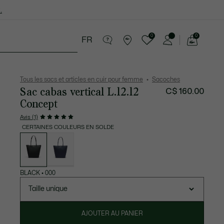
.
0
0
FR
Voir
mon
ires
Sport
Soldes
panier
Tous les sacs et articles en cuir pour femme
Sacoches
Sac cabas vertical L.12.12
C$ 160.00
Concept
Avis (1)
CERTAINES COULEURS EN SOLDE
Liste
des
déclinaisons
BLACK
•
000
Taille unique
AJOUTER AU PANIER