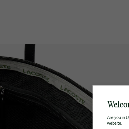
Welco
Are you in 
website.