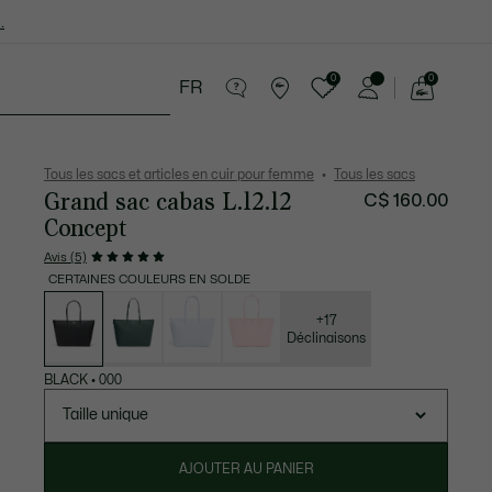
.
0
0
FR
Voir
mon
ires
Sport
Soldes
panier
Tous les sacs et articles en cuir pour femme
Tous les sacs
Grand sac cabas L.12.12
C$ 160.00
Concept
Avis (5)
CERTAINES COULEURS EN SOLDE
Liste
des
déclinaisons
+17
Déclinaisons
BLACK
•
000
Taille unique
AJOUTER AU PANIER