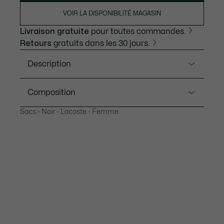
VOIR LA DISPONIBILITÉ MAGASIN
Livraison gratuite
pour toutes commandes.
Retours
gratuits dans les 30 jours.
Description
Ref. NF1888PM
Composition
Au travail ou en ville, ce grand sac cabas s’adapte à
Sacs - Noir - Lacoste - Femme
toutes les occasions. Ses dimensions généreuses
Outside:Pvc (100%)
permettent d’accueillir les essentiels du quotidien, et
même un ordinateur 15 pouces. Son design
intemporel en Petit Piqué, inspiré de l’emblématique
polo L.12.12, lui confère élégance et style.
Dimensions : L 34 x H 30 x P 14 cm
Dimensions : L 34 x H 30 x P 14 cm
Extérieur en Petit Piqué recyclé
Intérieur 1 poche zippée et anneau d'accroche
Espace pour ordinateur 15 pouces