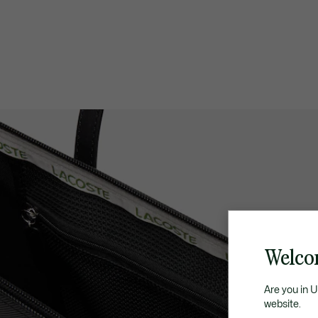
Welco
Are you in 
website.