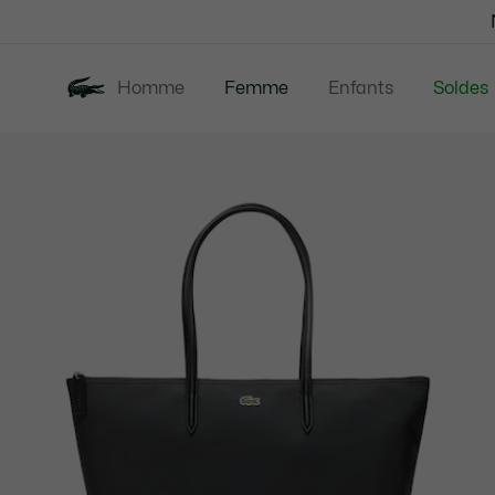
Bannières
d’information
Homme
Femme
Enfants
Soldes
Galerie
Nouveautés
Vêtements
d’images
produit