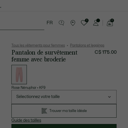
.
0
0
FR
Voir
mon
ires
Sport
Soldes
panier
Tous les vêtements pour femmes
Pantalons et leggings
Pantalon de survêtement
C$ 175.00
femme avec broderie
Liste
des
déclinaisons
Rose Nénuphar
•
KF9
Sélectionnez votre taille
Trouver ma taille idéale
Guide des tailles