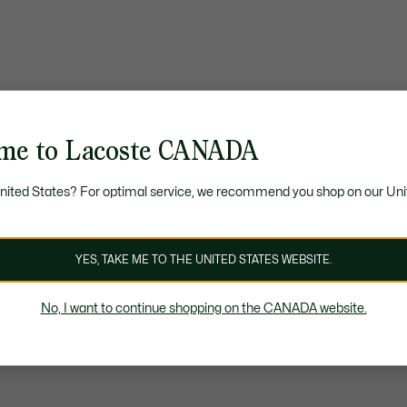
me to Lacoste CANADA
United States? For optimal service, we recommend you shop on our Uni
YES, TAKE ME TO THE UNITED STATES WEBSITE.
No, I want to continue shopping on the CANADA website.