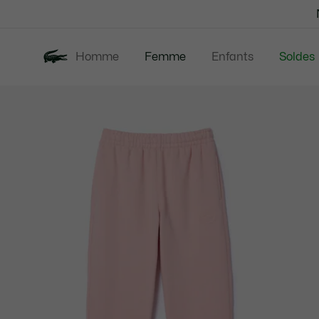
Bannières
d’information
Homme
Femme
Enfants
Soldes
Galerie
Nouveautés
Vêtements
d’images
produit