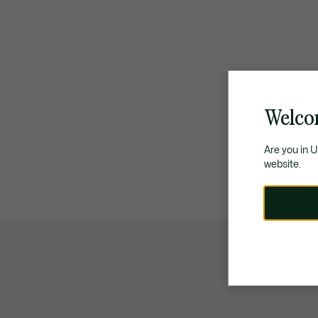
Welco
Are you in 
website.