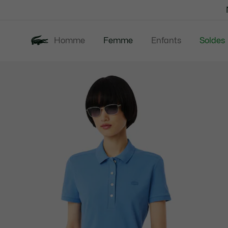
Bannières
d’information
Homme
Femme
Enfants
Soldes
Galerie
Nouveautés
Vêtements
d’images
produit