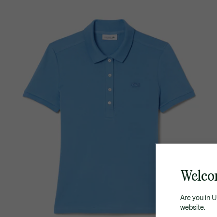
Welco
Are you in 
website.