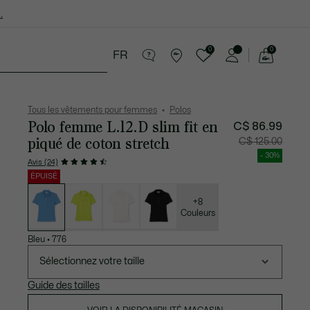
.
0
0
FR
Voir
mon
ires
Sport
Soldes
panier
Tous les vêtements pour femmes
Polos
Polo femme L.12.D slim fit en
C$ 86.99
piqué de coton stretch
Prix
Prix
C$ 125.00
après
original
réduction
avant
- 30%
:
réductio
Avis (24)
C$
:
86.99
C$
ÉPUISÉ
125.00
Liste
des
déclinaisons
+8
Couleurs
Bleu
•
776
Sélectionnez votre taille
Guide des tailles