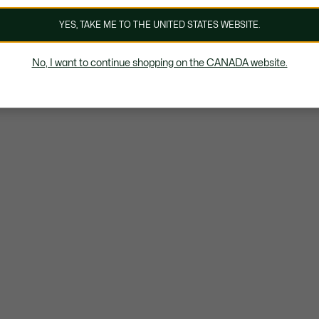
YES, TAKE ME TO THE UNITED STATES WEBSITE.
No, I want to continue shopping on the CANADA website.