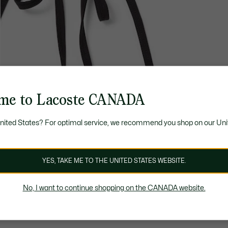
me to Lacoste CANADA
United States? For optimal service, we recommend you shop on our Uni
YES, TAKE ME TO THE UNITED STATES WEBSITE.
No, I want to continue shopping on the CANADA website.