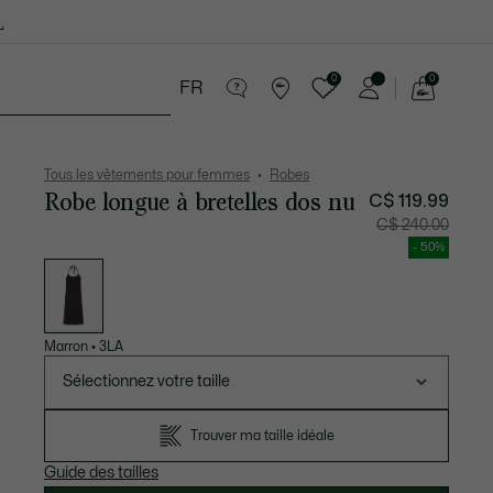
.
0
0
FR
Voir
mon
ires
Sport
Soldes
panier
Tous les vêtements pour femmes
Robes
Robe longue à bretelles dos nu
C$ 119.99
Prix
Prix
C$ 240.00
après
original
réduction
avant
- 50%
:
réductio
Liste
C$
:
des
119.99
C$
déclinaisons
240.00
Marron
•
3LA
Sélectionnez votre taille
Trouver ma taille idéale
Guide des tailles