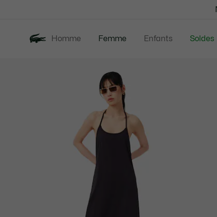
Bannières
d’information
Homme
Femme
Enfants
Soldes
Galerie
Nouveautés
Vêtements
d’images
produit