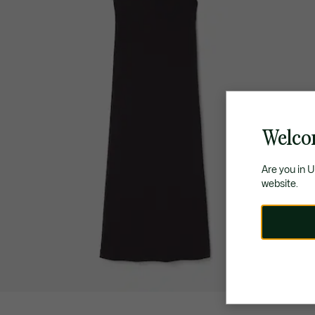
Welco
Are you in 
website.