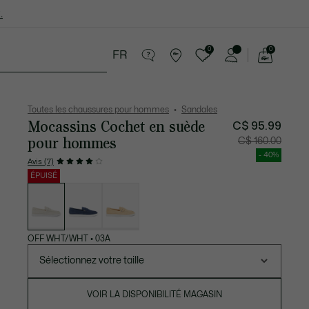
.
0
0
FR
Voir
mon
cessoires
Sport
Soldes
panier
Toutes les chaussures pour hommes
Sandales
Mocassins Cochet en suède
C$ 95.99
pour hommes
Prix
Prix
C$ 160.00
après
original
réduction
avant
- 40%
:
réductio
Avis (7)
C$
:
95.99
C$
ÉPUISÉ
160.00
Liste
des
déclinaisons
OFF WHT/WHT
•
03A
Sélectionnez votre taille
VOIR LA DISPONIBILITÉ MAGASIN