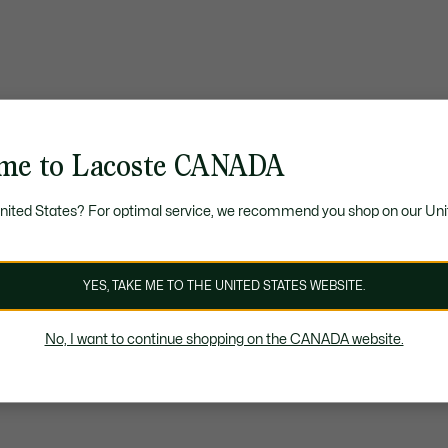
me to Lacoste CANADA
United States? For optimal service, we recommend you shop on our Uni
YES, TAKE ME TO THE UNITED STATES WEBSITE.
No, I want to continue shopping on the CANADA website.