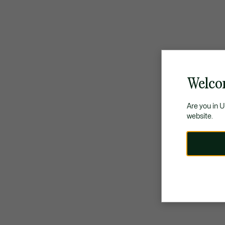
Welco
Are you in 
website.