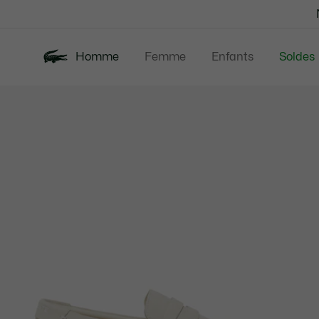
Bannières
d’information
Homme
Femme
Enfants
Soldes
Galerie
Nouveautés
Polos
Vêtem
d’images
produit