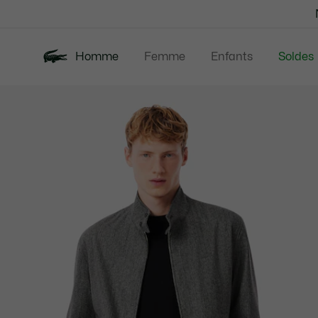
Bannières
d’information
Homme
Femme
Enfants
Soldes
Galerie
Nouveautés
Polos
Vêtem
d’images
produit