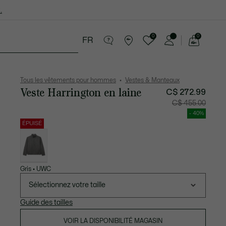
.
0
0
FR
Voir
mon
cessoires
Sport
Soldes
panier
Tous les vêtements pour hommes
Vestes & Manteaux
Veste Harrington en laine
C$ 272.99
Prix
Prix
C$ 455.00
après
original
réduction
avant
- 40%
:
réductio
C$
:
ÉPUISÉ
272.99
C$
Liste
455.00
des
déclinaisons
Gris • UWC
Sélectionnez votre taille
Guide des tailles
VOIR LA DISPONIBILITÉ MAGASIN