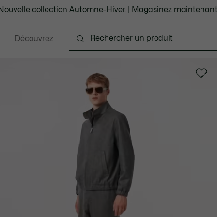
Nouvelle collection Automne-Hiver. |
Magasinez maintenant
Découvrez
ents
Chaussures
Sacs et Articles en cuir
Ac