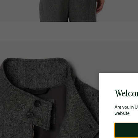
Welco
Are you in 
website.