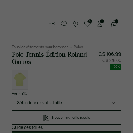
.
0
0
FR
Voir
mon
cessoires
Sport
Soldes
panier
Tous les vêtements pour hommes
Polos
Polo Tennis Édition Roland-
C$ 106.99
Garros
Prix
Prix
C$ 215.00
après
original
réduction
avant
- 50%
:
réductio
Liste
C$
:
des
106.99
C$
déclinaisons
215.00
Vert
•
BIC
Sélectionnez votre taille
Trouver ma taille idéale
Guide des tailles