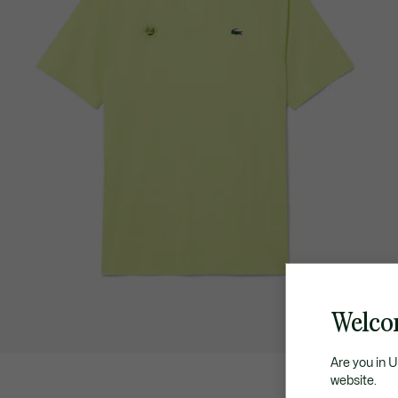
Welco
Are you in 
website.