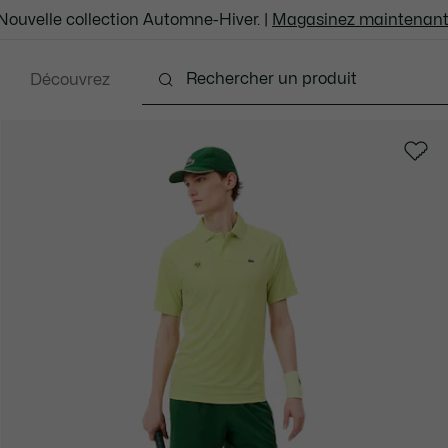
Nouvelle collection Automne-Hiver. |
Magasinez maintenant
Découvrez
ents
Chaussures
Sacs et Articles en cuir
Ac