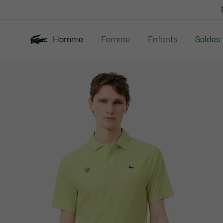
Bannières
d’information
Homme
Femme
Enfants
Soldes
Galerie
Nouveautés
Polos
Vêtem
d’images
produit