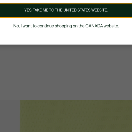
YES, TAKE ME TO THE UNITED STATES WEBSITE.
No, I want to continue shopping on the CANADA website.