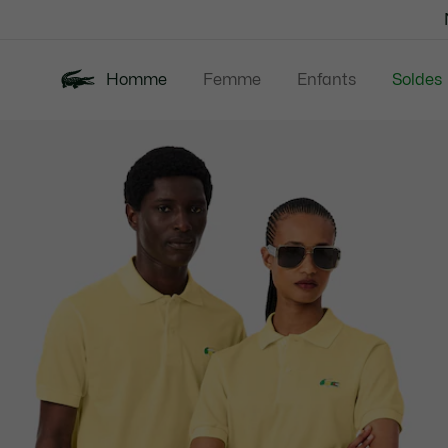
Bannières
d’information
Homme
Femme
Enfants
Soldes
Galerie
Nouveautés
Polos
Vêtem
d’images
produit