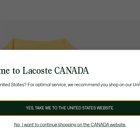
me to Lacoste CANADA
United States? For optimal service, we recommend you shop on our Uni
YES, TAKE ME TO THE UNITED STATES WEBSITE.
No, I want to continue shopping on the CANADA website.