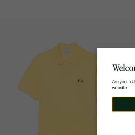
Welco
Are you in 
website.