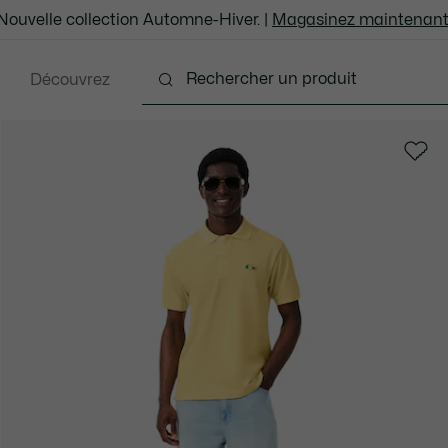
Nouvelle collection Automne-Hiver. |
Magasinez maintenant
Découvrez
ents
Chaussures
Sacs et Articles en cuir
Ac