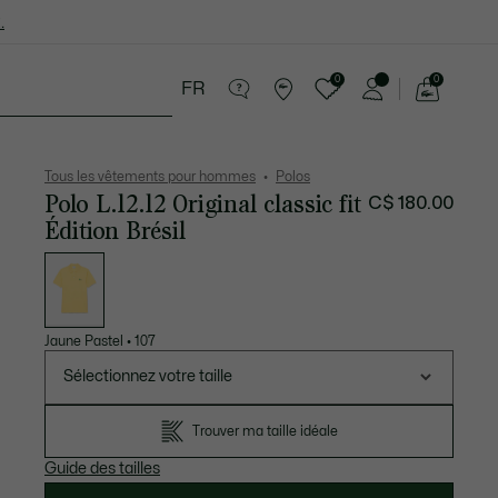
.
0
0
FR
Voir
mon
cessoires
Sport
Soldes
panier
Tous les vêtements pour hommes
Polos
Polo L.12.12 Original classic fit
C$ 180.00
Édition Brésil
Liste
des
déclinaisons
Jaune Pastel
•
107
Sélectionnez votre taille
Trouver ma taille idéale
Guide des tailles