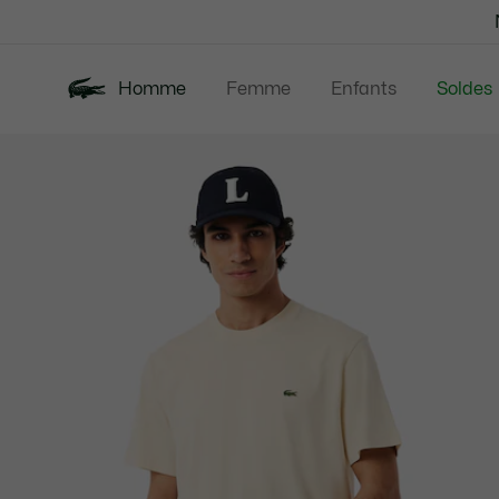
Bannières
d’information
Homme
Femme
Enfants
Soldes
Galerie
Nouveautés
Polos
Vêtem
d’images
produit