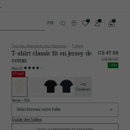
.
0
0
FR
Voir
mon
cessoires
Sport
Soldes
panier
Tous les vêtements pour hommes
T-shirts
T-shirt classic fit en jersey de
C$ 47.99
coton
Prix
Prix
C$ 80.00
après
original
réduction
avant
- 40%
:
réductio
Avis (3)
C$
:
47.99
C$
ÉPUISÉ
80.00
Liste
des
déclinaisons
+10
Couleurs
Beige
•
056
Sélectionnez votre taille
Guide des tailles