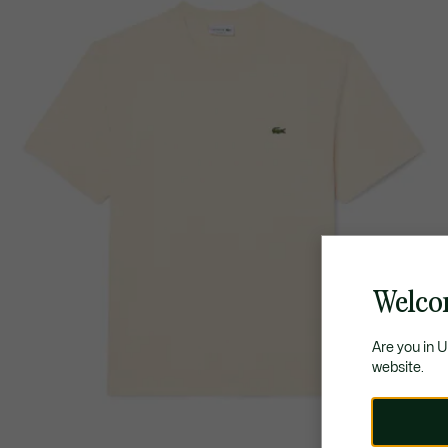
Welco
Are you in 
website.