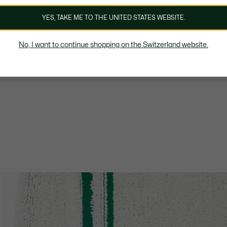
YES, TAKE ME TO THE UNITED STATES WEBSITE.
No, I want to continue shopping on the Switzerland website.