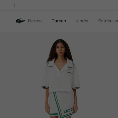
Informationsbanner
Herren
Damen
Kinder
Entdecke
Produktbildergalerie
Neu
Sale
Bekleidung
S