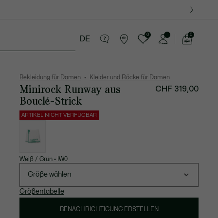
0
0
DE
See
my
res
Sport
Krokodil-Geschenke
shopping
bag
Bekleidung für Damen
Kleider und Röcke für Damen
Minirock Runway aus
CHF 319,00
Bouclé-Strick
ARTIKEL NICHT VERFÜGBAR
Liste
der
Varianten
Weiß / Grün • IW0
Größe wählen
Größentabelle
BENACHRICHTIGUNG ERSTELLEN