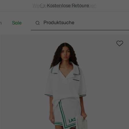
Kostenlose Standard Lieferung ab CHF 109
Werden Sie Lacoste Member!
Kostenlose Retoure
n
Sale
chuhe
Lederwaren & Kleine Lederwaren
Accessoi