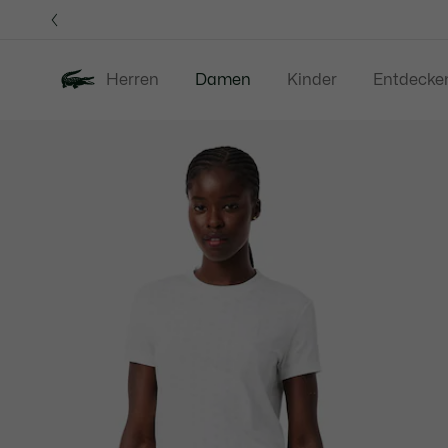
Informationsbanner
Herren
Damen
Kinder
Entdecke
Produktbildergalerie
Neu
Sale
Bekleidung
S