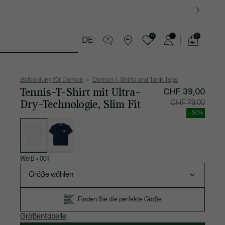
0
0
DE
See
my
res
Sport
Krokodil-Geschenke
shopping
bag
Bekleidung für Damen
Damen T-Shirts und Tank-Tops
Tennis-T-Shirt mit Ultra-
CHF 39,00
Dry-Technologie, Slim Fit
Preis
Original
CHF 79,00
nach
vor
Rabatt:
Rabatt:
- 50%
CHF
CHF
Liste
39,00
79,00
der
Varianten
Weiß
•
001
Größe wählen
Finden Sie die perfekte Größe
Größentabelle