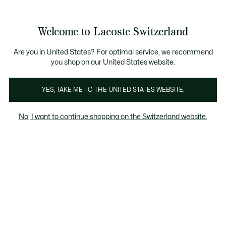
Informationsbanner
Werden Sie Lacoste Member!
Kostenlose Retoure
Sale bis zu 50%
Welcome to Lacoste Switzerland
See
0
0
my
DE
shopping
bag
Are you in United States? For optimal service, we recommend
you shop on our United States website.
Alle Lederwaren
YES, TAKE ME TO THE UNITED STATES WEBSITE.
No, I want to continue shopping on the Switzerland website.