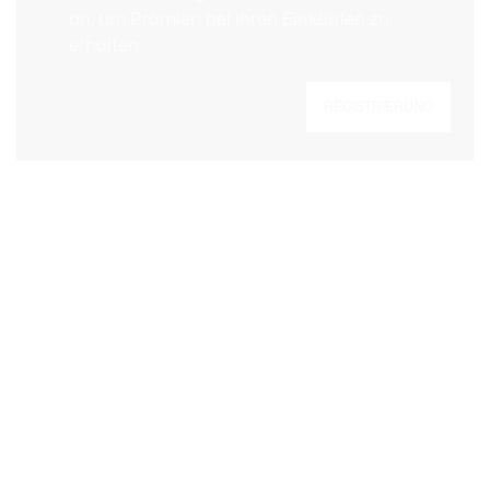
an, um Prämien bei Ihren Einkäufen zu
erhalten
Registrieren Sie sich, um Member zu werden
REGISTRIERUNG
und von Anfang an exklusive Vorteile zu
genießen.
E-Mail Adresse
WERDEN SIE MEMBER
Über Lacoste
Lacoste Members
Kategorien
Die Lacoste Gruppe