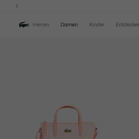
Informationsbanner
Herren
Damen
Kinder
Entdecke
Produktbildergalerie
Neu
Sale
Bekleidung
S