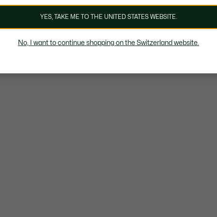
YES, TAKE ME TO THE UNITED STATES WEBSITE.
No, I want to continue shopping on the Switzerland website.