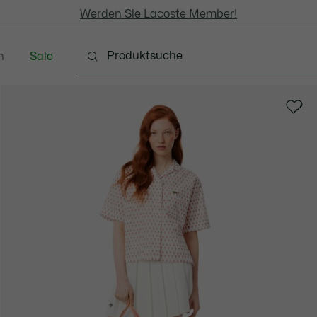
Kostenlose Standard Lieferung ab CHF 109
Werden Sie Lacoste Member!
Kostenlose Retoure
n
Sale
chuhe
Lederwaren & Kleine Lederwaren
Accessoi