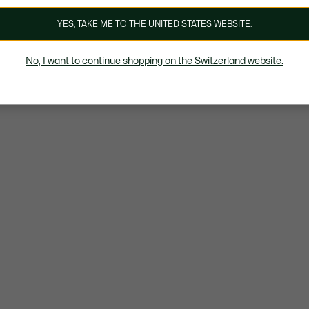
YES, TAKE ME TO THE UNITED STATES WEBSITE.
No, I want to continue shopping on the Switzerland website.