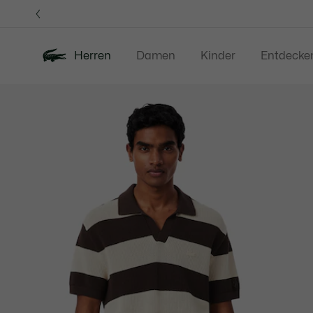
Informationsbanner
Herren
Damen
Kinder
Entdecke
Produktbildergalerie
Neu
Sale
Poloshirts
Bekleidung