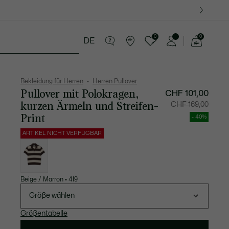
0
0
DE
See
my
Lederwaren
Sport
Krokodil-Geschenke
shopping
bag
Bekleidung für Herren
Herren Pullover
Pullover mit Polokragen,
Preis
Originalpreis
CHF 101,00
nach
vor
Rabatt:
Rabatt:
kurzen Ärmeln und Streifen-
CHF 169,00
CHF
CHF
101,00
169,00
Print
- 40%
ARTIKEL NICHT VERFÜGBAR
Liste
der
Varianten
Beige / Marron • 4I9
Größe wählen
Größentabelle