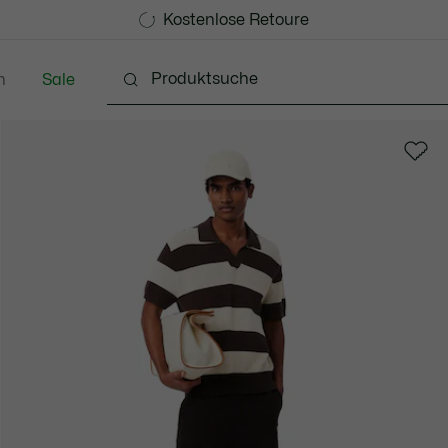
Kostenlose Standard Lieferung ab CHF 109
Werden Sie Lacoste Member!
Kostenlose Retoure
n
Sale
Schuhe
Accessoires
Lederwaren & Kleine 