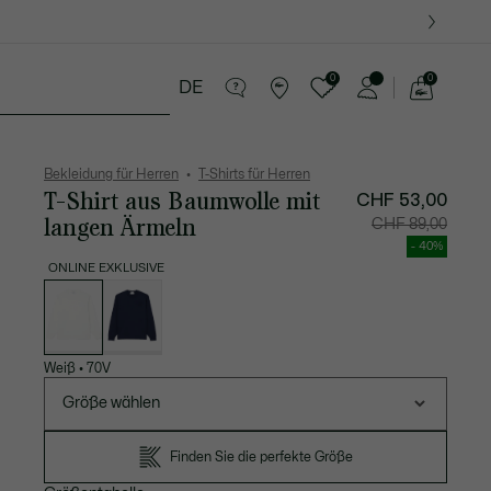
0
0
DE
See
my
Lederwaren
Sport
Krokodil-Geschenke
shopping
bag
Bekleidung für Herren
T-Shirts für Herren
T-Shirt aus Baumwolle mit
CHF 53,00
langen Ärmeln
Preis
Original
CHF 89,00
nach
vor
Rabatt:
Rabatt:
- 40%
CHF
CHF
53,00
89,00
ONLINE EXKLUSIVE
Liste
der
Varianten
Weiß
•
70V
Größe wählen
Finden Sie die perfekte Größe