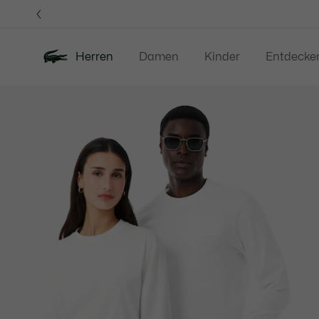
Informationsbanner
Herren
Damen
Kinder
Entdecke
Produktbildergalerie
Neu
Sale
Poloshirts
Bekleidung