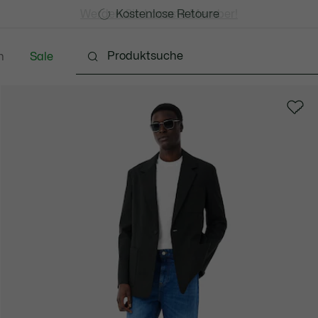
Kostenlose Standard Lieferung ab CHF 109
Werden Sie Lacoste Member!
Kostenlose Retoure
n
Sale
Schuhe
Accessoires
Lederwaren & Kleine 