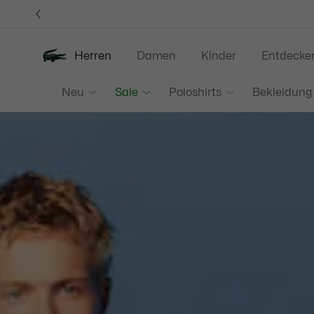
Informationsbanner
Herren
Damen
Kinder
Entdecke
Lacoste
Neu
Sale
Poloshirts
Bekleidung