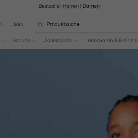
Bestseller
Werden Sie Lacoste Member!
Sale bis zu 50%
Herren
|
Damen
n
Sale
Schuhe
Accessoires
Lederwaren & Kleine 