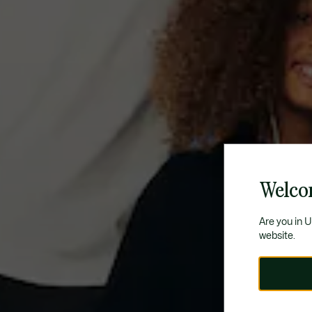
Welco
Are you in 
website.