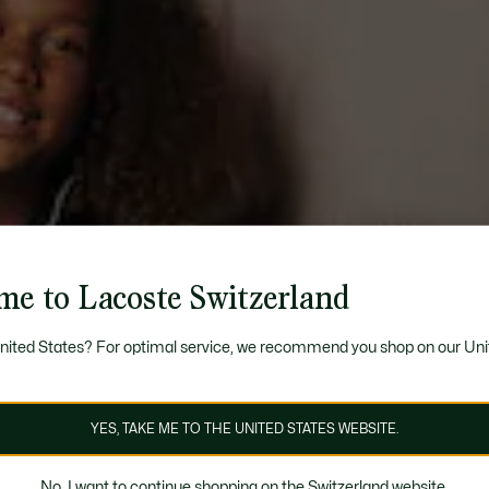
me to Lacoste Switzerland
United States? For optimal service, we recommend you shop on our Uni
YES, TAKE ME TO THE UNITED STATES WEBSITE.
No, I want to continue shopping on the Switzerland website.