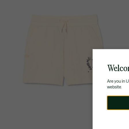
Welco
Are you in 
website.