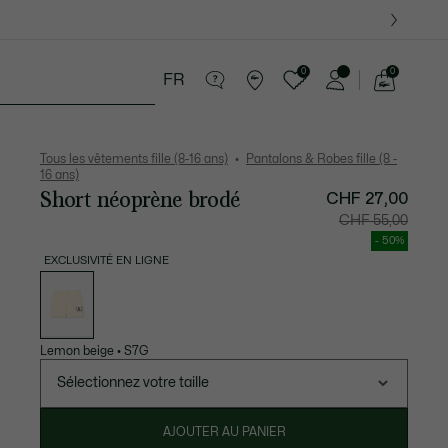
0
0
FR
Voir
mon
16 ans
Cadeaux Crocodile
panier
Tous les vêtements fille (8-16 ans)
Pantalons & Robes fille (8 -
16 ans)
Short néoprène brodé
CHF 27,00
Prix
Prix
CHF 55,00
après
original
réduction
avant
- 50%
:
réductio
CHF
:
EXCLUSIVITÉ EN LIGNE
27,00
CHF
Liste
55,00
des
déclinaisons
Lemon beige
•
S7G
Sélectionnez votre taille
AJOUTER AU PANIER