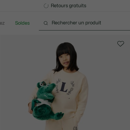
Devenez Lacoste Member!
Retours gratuits
ez
Soldes
Bébés - 3-24 mois
Enfants - 2-7 ans
Enfants - 8-