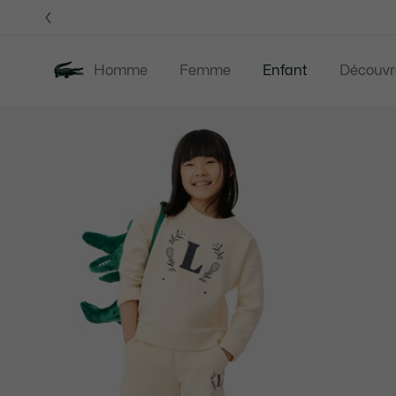
Bannières
d’information
Homme
Femme
Enfant
Découvr
Galerie
Nouveautés
Soldes
d’images
produit