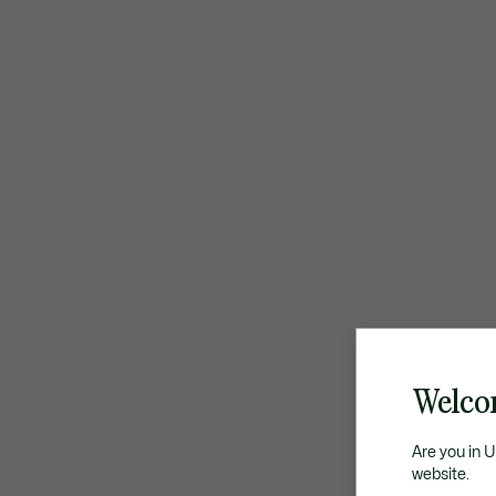
Welco
Are you in 
website.