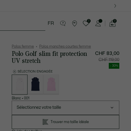
0
0
FR
Voir
mon
ssoires
Sport
Cadeaux Crocodile
panier
Polos femme
Polos manches courtes femme
Polo Golf slim fit protection
CHF 83,00
UV stretch
Prix
Prix
CHF 119,00
après
original
réduction
avant
- 30%
:
réductio
CHF
:
SÉLECTION ENGAGÉE
83,00
CHF
Liste
119,00
des
déclinaisons
Blanc
•
001
Sélectionnez votre taille
Trouver ma taille idéale