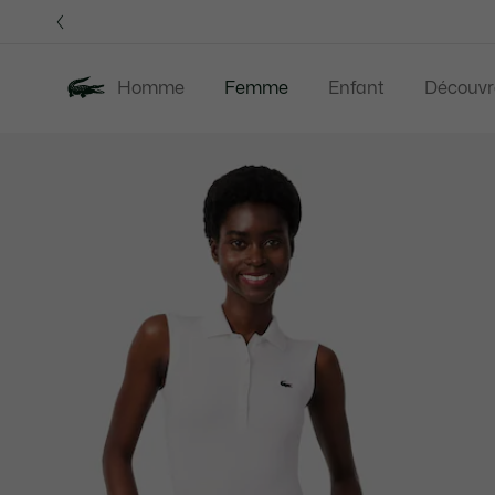
Bannières
d’information
Homme
Femme
Enfant
Découvr
Galerie
Nouveautés
Soldes
Vêtements
d’images
produit