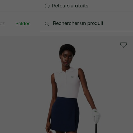
Devenez Lacoste Member!
Retours gratuits
ez
Soldes
Chaussures
Sacs & Petite Maroquinerie
Acce