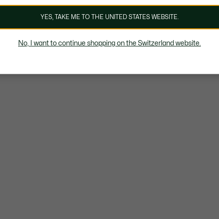
YES, TAKE ME TO THE UNITED STATES WEBSITE.
No, I want to continue shopping on the Switzerland website.