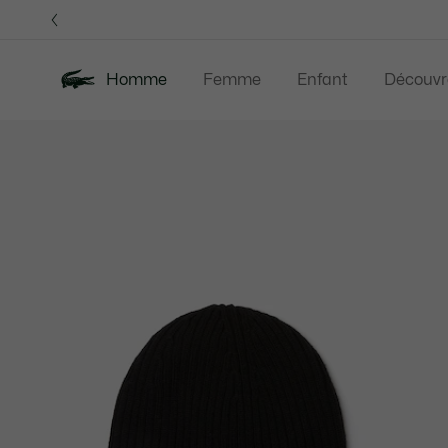
Bannières
d’information
Homme
Femme
Enfant
Découvr
Galerie
Nouveautés
Soldes
Polos
Vêteme
d’images
produit