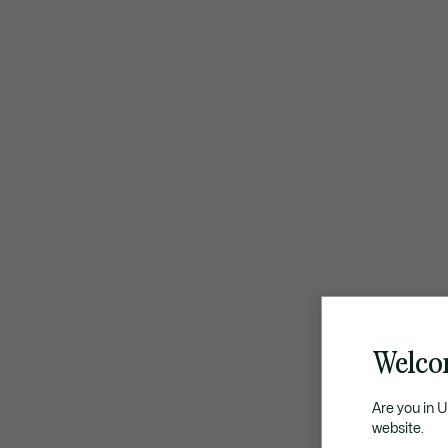
Welco
Are you in 
website.