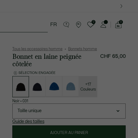
0
0
FR
Voir
mon
 Maroquinerie
Sport
Cadeaux Crocodile
panier
Tous les accessoires homme
Bonnets homme
Bonnet en laine peignée
CHF 65,00
côtelée
SÉLECTION ENGAGÉE
Liste
des
déclinaisons
+17
Couleurs
Noir
•
031
Taille unique
Guide des tailles
AJOUTER AU PANIER