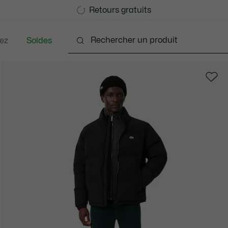
Devenez Lacoste Member!
Retours gratuits
ez
Soldes
nts
Chaussures
Accessoires
Sacs & Petite