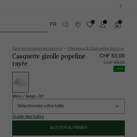
0
0
FR
Voir
mon
 Maroquinerie
Sport
Cadeaux Crocodile
panier
Tous les accessoires homme
Chapeaux & Casquettes homme
Casquette girolle popeline
CHF 53,00
rayée
Prix
Prix
CHF 89,00
après
original
réduction
avant
- 40%
:
réductio
Liste
CHF
:
des
53,00
CHF
déclinaisons
89,00
Blanc / Beige
•
3IY
Sélectionnez votre taille
Guide des tailles
AJOUTER AU PANIER