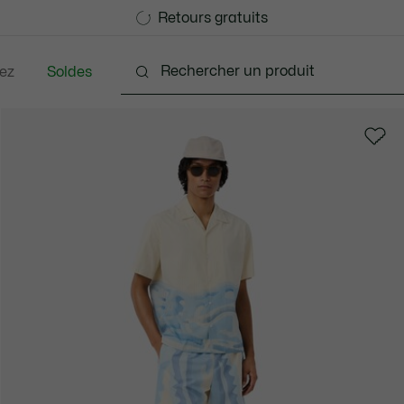
Devenez Lacoste Member!
Retours gratuits
ez
Soldes
nts
Chaussures
Accessoires
Sacs & Petite