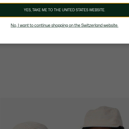
YES, TAKE ME TO THE UNITED STATES WEBSITE.
No, I want to continue shopping on the Switzerland website.