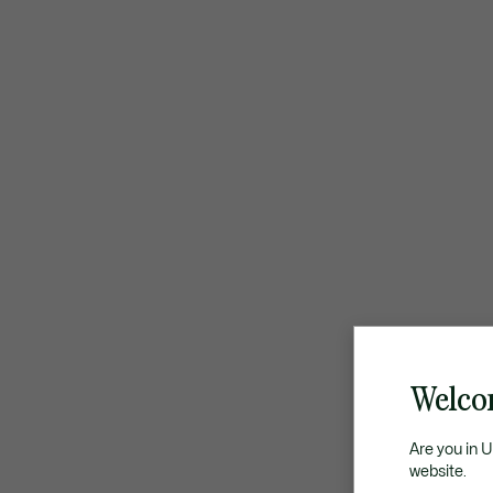
Welco
Are you in 
website.