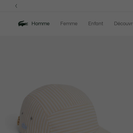
Bannières
d’information
Homme
Femme
Enfant
Découvr
Galerie
Nouveautés
Soldes
Polos
Vêteme
d’images
produit