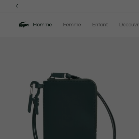
Bannières
d’information
Homme
Femme
Enfant
Découvr
Galerie
Nouveautés
Soldes
Polos
Vêteme
d’images
produit