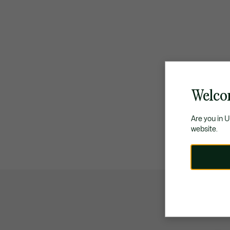
Welco
Are you in 
website.