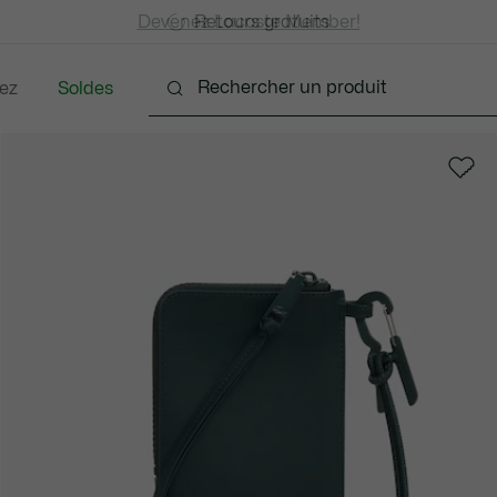
Devenez Lacoste Member!
Retours gratuits
ez
Soldes
nts
Chaussures
Accessoires
Sacs & Petite