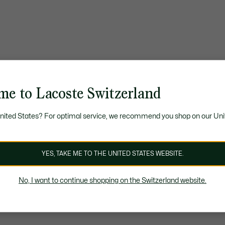
me to Lacoste Switzerland
United States? For optimal service, we recommend you shop on our Uni
YES, TAKE ME TO THE UNITED STATES WEBSITE.
No, I want to continue shopping on the Switzerland website.