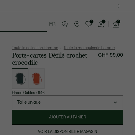
0
0
FR
Voir
mon
 Maroquinerie
Sport
Cadeaux Crocodile
panier
Toute la collection Homme
Toute la maroquinerie homme
Porte-cartes Défilé crochet
CHF 99,00
crocodile
Liste
des
déclinaisons
Green Gables
•
946
Taille unique
AJOUTER AU PANIER
VOIR LA DISPONIBILITÉ MAGASIN