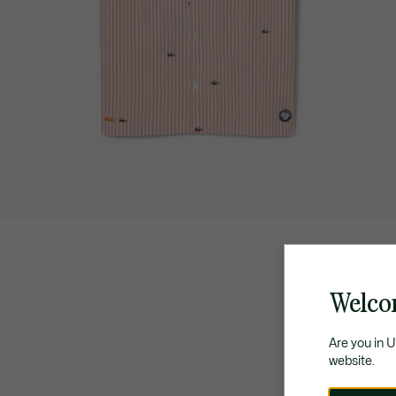
Welco
Are you in 
website.