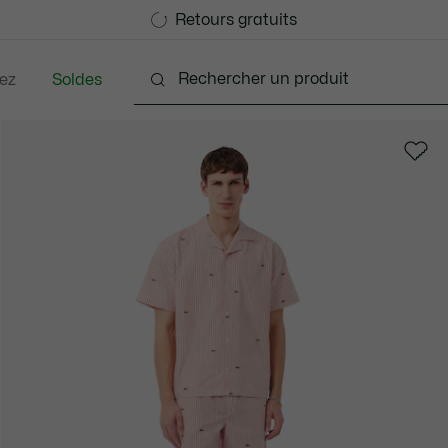
Devenez Lacoste Member!
Retours gratuits
ez
Soldes
nts
Chaussures
Accessoires
Sacs & Petite