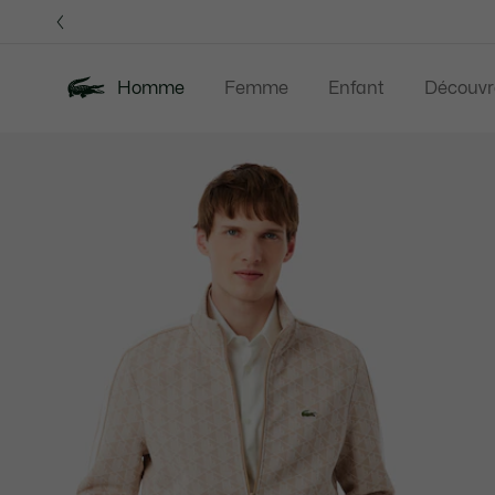
Bannières
d’information
Homme
Femme
Enfant
Découvr
Galerie
Nouveautés
Soldes
Polos
Vêteme
d’images
produit