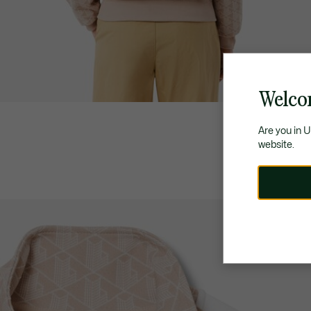
Welco
Are you in 
website.