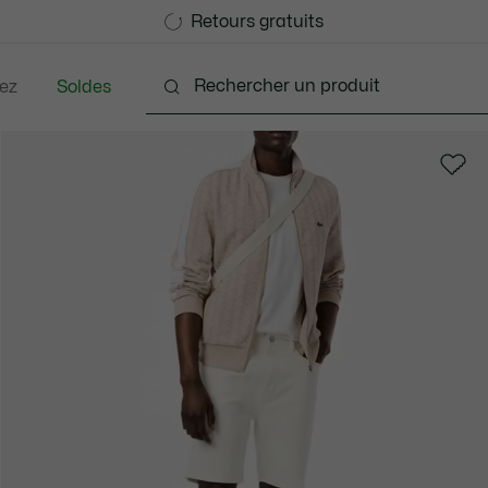
Devenez Lacoste Member!
Retours gratuits
ez
Soldes
nts
Chaussures
Accessoires
Sacs & Petite