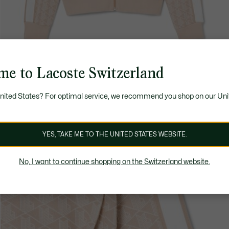
me to Lacoste Switzerland
United States? For optimal service, we recommend you shop on our Uni
YES, TAKE ME TO THE UNITED STATES WEBSITE.
No, I want to continue shopping on the Switzerland website.