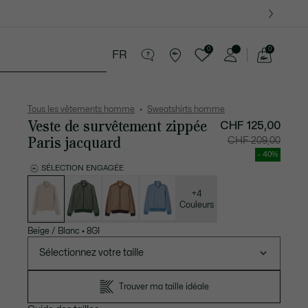
0
0
FR
Voir
mon
 Maroquinerie
Sport
Cadeaux Crocodile
panier
Tous les vêtements homme
Sweatshirts homme
Veste de survêtement zippée
CHF 125,00
Paris jacquard
Prix
Prix
CHF 209,00
après
original
réduction
avant
- 40%
:
réductio
CHF
:
SÉLECTION ENGAGÉE
125,00
CHF
Liste
209,00
des
déclinaisons
+4
Couleurs
Beige / Blanc
•
8GI
Sélectionnez votre taille
Trouver ma taille idéale