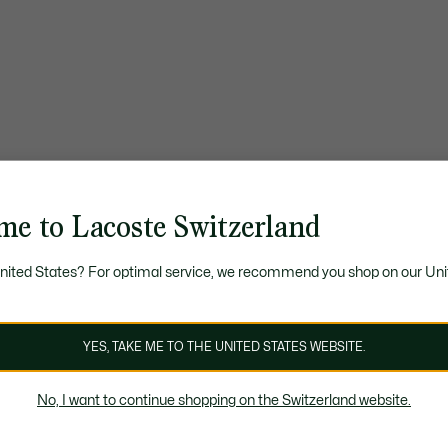
me to Lacoste Switzerland
United States? For optimal service, we recommend you shop on our Uni
YES, TAKE ME TO THE UNITED STATES WEBSITE.
No, I want to continue shopping on the Switzerland website.