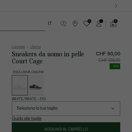
09
0
0
IT
See
my
ria
Sport
Presentes do Crocodilo
shopping
bag
Lacoste
Uomo
Sneakers da uomo in pelle
CHF 90,00
Court Cage
Prezzo
Prezzo
CHF 129,00
dopo
originale
lo
prima
- 30%
sconto:
dello
CHF
sconto:
ESCLUSIVA ONLINE
90,00
CHF
Elenco
129,00
delle
varianti
WHITE/WHITE
•
21G
Seleziona la tua taglia
Guida alle taglie
AGGIUNGI AL CARRELLO