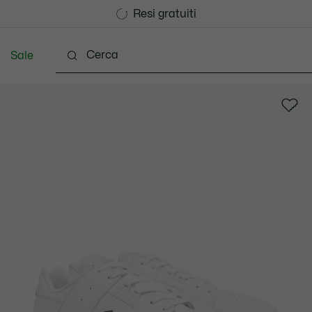
Consegna Standard gratuita per ordini superiori a CHF 1
Unisciti un Lacoste Member!
Resi gratuiti
Sale
Scarpe
Accessori
Pelletteria & Piccola Pellette