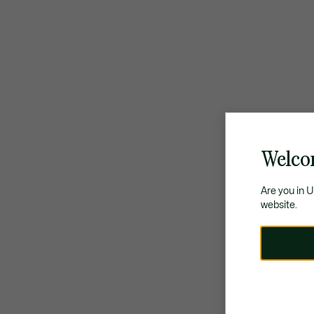
Welco
Are you in 
website.