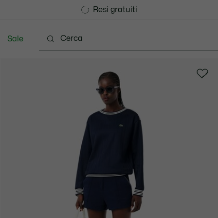
Consegna Standard gratuita per ordini superiori a CHF 1
Unisciti un Lacoste Member!
Resi gratuiti
Sale
Scarpe
Accessori
Pelletteria & Piccola Pellette