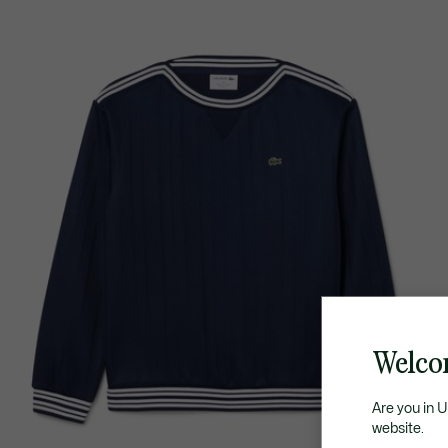
Welco
Are you in 
website.