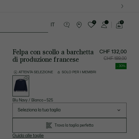
09
0
0
IT
See
my
ria
Sport
Presentes do Crocodilo
shopping
bag
Felpa con scollo a barchetta
Prezzo
Prezzo
CHF 132,00
dopo
originale
lo
prima
di produzione francese
CHF 189,00
sconto:
dello
CHF
sconto:
132,00
CHF
- 30%
189,00
ATTENTA SELEZIONE
SOLO PER I MEMBRI
Elenco
delle
varianti
Blu Navy / Bianco
•
525
Seleziona la tua taglia
Trova la taglia perfetta
Guida alle taglie