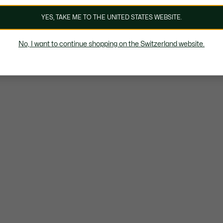
YES, TAKE ME TO THE UNITED STATES WEBSITE.
No, I want to continue shopping on the Switzerland website.