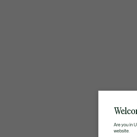
Welco
Are you in 
website.