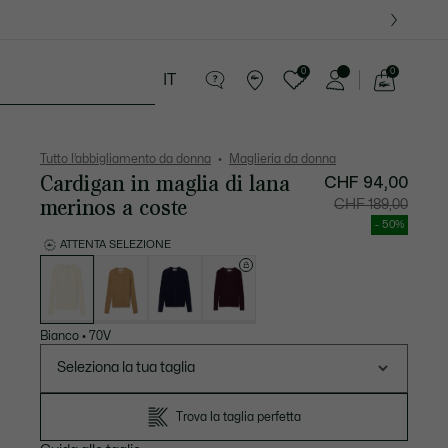
09
0
0
IT
See
my
ri
Sport
Presentes do Crocodilo
shopping
bag
Tutto l’abbigliamento da donna
Maglieria da donna
Cardigan in maglia di lana
CHF 94,00
merinos a coste
Prezzo
Prezzo
CHF 189,00
dopo
originale
lo
prima
- 50%
sconto:
dello
CHF
sconto:
ATTENTA SELEZIONE
94,00
CHF
Elenco
189,00
delle
varianti
Bianco
•
70V
Seleziona la tua taglia
Trova la taglia perfetta