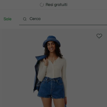
Consegna Standard gratuita per ordini superiori a CHF 1
Unisciti un Lacoste Member!
Resi gratuiti
Sale
Scarpe
Pelletteria & Piccola Pelletteria
Accesso