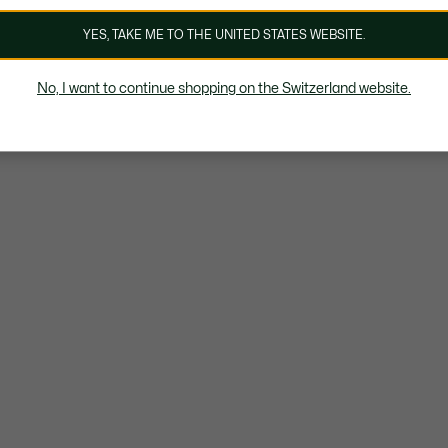
YES, TAKE ME TO THE UNITED STATES WEBSITE.
No, I want to continue shopping on the Switzerland website.