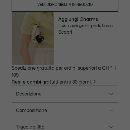
VEDI DISPONIBILITÀ IN NEGOZIO
Aggiungi Charms
I tuoi nuovi gioielli per la borsa
Scopri
Spedizione gratuita per ordini superiori a CHF
109.
Resi e cambi
gratuiti entro 30 giorni.
Descrizione
Ref. NF5233HK
Composizione
Questa piccola borsa shopping, caratterizzata dal
monogramma Lacoste, è un elegante mix di stile
Outside:Cotton (100%)
Tracciabililtà
rétro e dettagli iconici. Le dimensioni giuste per