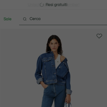
Consegna Standard gratuita per ordini superiori a CHF 1
Unisciti un Lacoste Member!
Resi gratuiti
Sale
Scarpe
Pelletteria & Piccola Pelletteria
Accesso