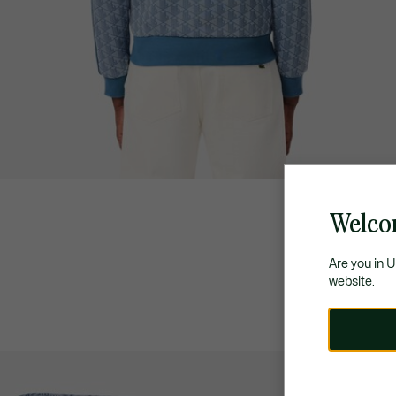
Welco
Are you in 
website.