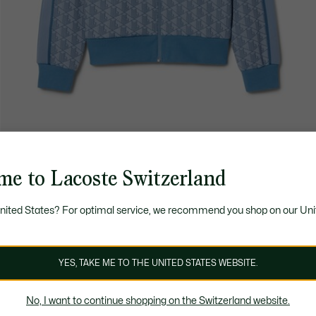
me to Lacoste Switzerland
United States? For optimal service, we recommend you shop on our Uni
YES, TAKE ME TO THE UNITED STATES WEBSITE.
No, I want to continue shopping on the Switzerland website.