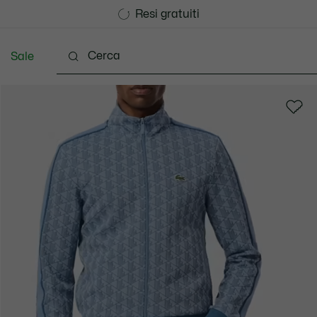
Consegna Standard gratuita per ordini superiori a CHF 1
Unisciti un Lacoste Member!
Resi gratuiti
Sale
Scarpe
Accessori
Pelletteria & Piccola Pellette