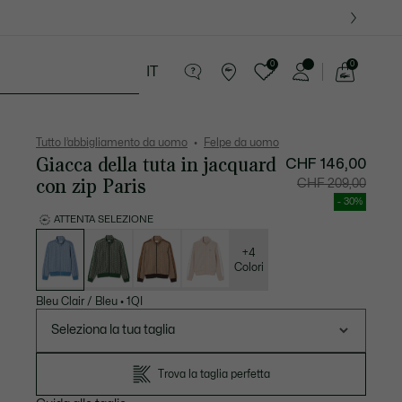
09
0
0
IT
See
my
ria
Sport
Presentes do Crocodilo
shopping
bag
Tutto l’abbigliamento da uomo
Felpe da uomo
Giacca della tuta in jacquard
CHF 146,00
con zip Paris
Prezzo
Prezzo
CHF 209,00
dopo
originale
lo
prima
- 30%
sconto:
dello
CHF
sconto:
ATTENTA SELEZIONE
146,00
CHF
Elenco
209,00
delle
varianti
+4
Colori
Bleu Clair / Bleu
•
1QI
Seleziona la tua taglia
Trova la taglia perfetta