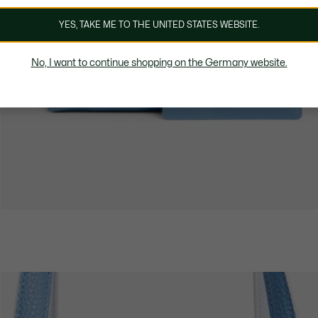
YES, TAKE ME TO THE UNITED STATES WEBSITE.
No, I want to continue shopping on the Germany website.