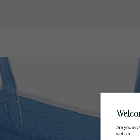
Welco
Are you in 
website.