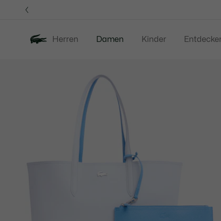
Informationsbanner
Herren
Damen
Kinder
Entdecke
Produktbildergalerie
Neu
Sale
Bekleidung
S