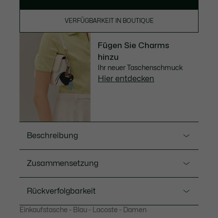
VERFÜGBARKEIT IN BOUTIQUE
Fügen Sie Charms
hinzu
Ihr neuer Taschenschmuck
Hier entdecken
Beschreibung
Ref. NF2142AA
Zusammensetzung
Diese wendbare Tasche in zwei kontrastierenden
Farben kann auf der Schulter getragen werden. Groß
Zusammensetzung: PVC (100 %)
Rückverfolgbarkeit
genug für einen 15-Zoll-Laptop und mit einer
abnehmbaren Tasche, bietet diese Tasche einen
Einkaufstasche - Blau - Lacoste - Damen
genarbten Effekt auf der einen und einen Piqué-